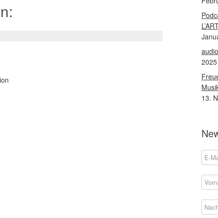
Febr
n:
Podca
L’ART
Janu
audio
2025
Freue
ion
Musik
13. 
New