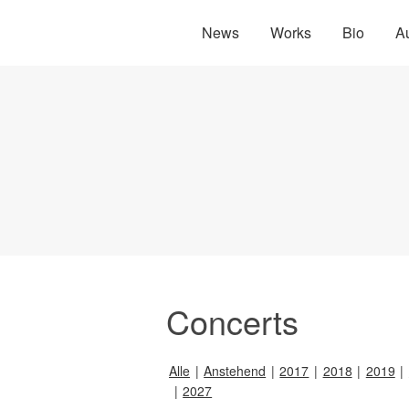
News
Works
Bio
A
Concerts
Alle
Anstehend
2017
2018
2019
2027