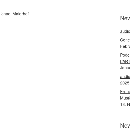
ichael Maierhof
Ne
audio
Conce
Febr
Podca
L’ART
Janu
audio
2025
Freue
Musik
13. 
New