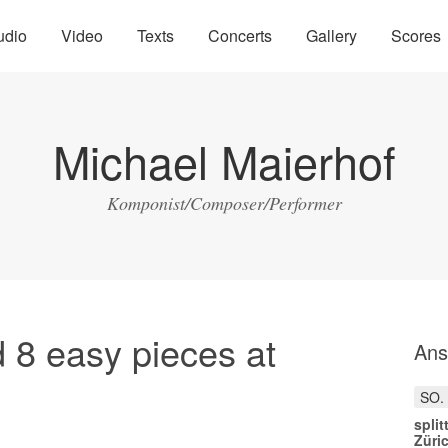
udio
Video
Texts
Concerts
Gallery
Scores
Michael Maierhof
Komponist/Composer/Performer
d 8 easy pieces at
Ans
SO.
split
Züri