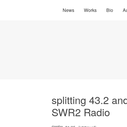
News
Works
Bio
A
splitting 43.2 an
SWR2 Radio