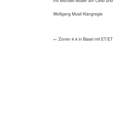
mit Michael Moser am Cello und
Wolfgang Musil Klangregie
←
Zonen 4.4 in Basel mit ET/ET