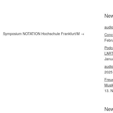
Ne
audio
Symposium NOTATION Hochschule Frankfurt/M
→
Conce
Febr
Podca
L’ART
Janu
audio
2025
Freue
Musik
13. 
New