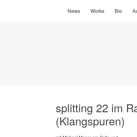
News
Works
Bio
A
splitting 22 im 
(Klangspuren)