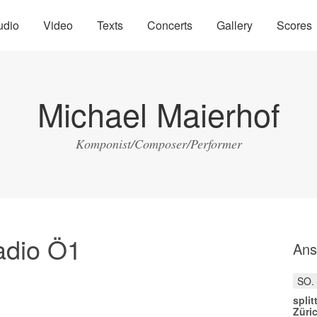
udio
Video
Texts
Concerts
Gallery
Scores
Michael Maierhof
Komponist/Composer/Performer
Radio Ö1
Ans
SO.
split
Züri